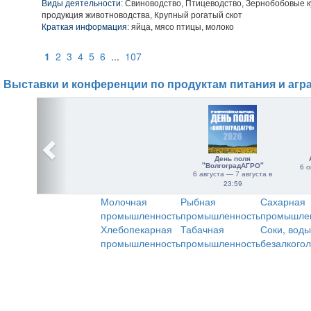
Виды деятельности:
Свиноводство, Птицеводство, Зернобобовые к
продукция животноводства, Крупный рогатый скот
Краткая информация:
яйца, мясо птицы, молоко
1
2
3
4
5
6
...
107
Выставки и конференции по продуктам питания и агр
День поля
"ВолгоградАГРО"
6 о
6 августа — 7 августа в
23:59
Молочная
Рыбная
Сахарная
промышленность
промышленность
промышле
Хлебопекарная
Табачная
Соки, воды
промышленность
промышленность
безалкого