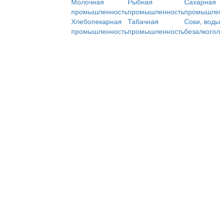
Молочная
Рыбная
Сахарная
промышленность
промышленность
промышле
Хлебопекарная
Табачная
Соки, воды
промышленность
промышленность
безалкого