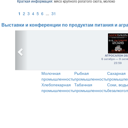
Краткая информация:
мясо крупного рогатого скота, молоко
1
2
3
4
5
6
...
31
Выставки и конференции по продуктам питания и агр
АГРОСАЛОН 20
6 октября — 9 октя
23:59
Молочная
Рыбная
Сахарная
промышленность
промышленность
промышле
Хлебопекарная
Табачная
Соки, воды
промышленность
промышленность
безалкого