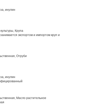
за, инулин
культуры, Крупа
занимается экспортом и импортом круп и
ьственная, Отруби
за, инулин
ифицированный
ьственная, Масло растительное
ная