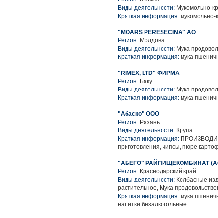
Виды деятельности:
Мукомольно-кр
Краткая информация:
мукомольно-к
"MOARS PERESECINA" АО
Регион:
Молдова
Виды деятельности:
Мука продовол
Краткая информация:
мука пшенич
"RIMEX, LTD" ФИРМА
Регион:
Баку
Виды деятельности:
Мука продовол
Краткая информация:
мука пшенич
"Абаско" ООО
Регион:
Рязань
Виды деятельности:
Крупа
Краткая информация:
ПРОИЗВОДИТЕ
приготовления, чипсы, пюре картоф
"АБЕГО" РАЙПИЩЕКОМБИНАТ (АО 
Регион:
Краснодарский край
Виды деятельности:
Колбасные изд
растительное, Мука продовольстве
Краткая информация:
мука пшеничн
напитки безалкогольные