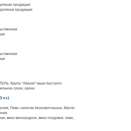
упяная продукция
рупяная продукция
ьственная
ная
ьственная
ная
ЛЬ. Крупы "Абаско" каши быстрого
ельное сухое, орехи
з.т.)
елия, Пиво, напитки безалкогольные, Масло
нная
ая, вино виноградное, вино плодовое, пиво,