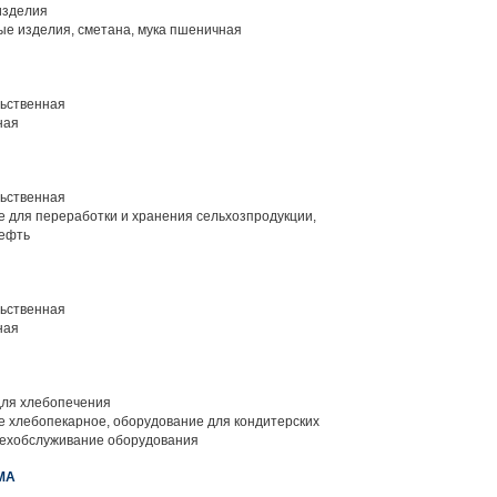
изделия
е изделия, сметана, мука пшеничная
ьственная
ная
ьственная
 для переработки и хранения сельхозпродукции,
нефть
ьственная
ная
ля хлебопечения
 хлебопекарное, оборудование для кондитерских
техобслуживание оборудования
МА