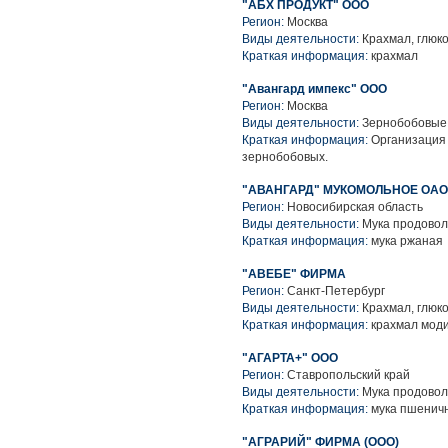
"АБХ ПРОДУКТ" ООО
Регион:
Москва
Виды деятельности:
Крахмал, глюко
Краткая информация:
крахмал
"Авангард импекс" ООО
Регион:
Москва
Виды деятельности:
Зернобобовые 
Краткая информация:
Организация 
зернобобовых.
"АВАНГАРД" МУКОМОЛЬНОЕ ОАО
Регион:
Новосибирская область
Виды деятельности:
Мука продовол
Краткая информация:
мука ржаная
"АВЕБЕ" ФИРМА
Регион:
Санкт-Петербург
Виды деятельности:
Крахмал, глюко
Краткая информация:
крахмал мод
"АГАРТА+" ООО
Регион:
Ставропольский край
Виды деятельности:
Мука продовол
Краткая информация:
мука пшенич
"АГРАРИЙ" ФИРМА (ООО)