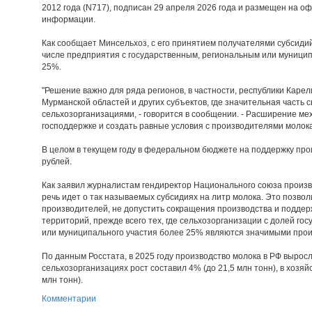
2012 года (N717), подписан 29 апреля 2026 года и размещен на 
информации.
Как сообщает Минсельхоз, с его принятием получателями субсидий
числе предприятия с государственным, региональным или муници
25%.
"Решение важно для ряда регионов, в частности, республики Карел
Мурманской областей и других субъектов, где значительная часть
сельхозорганизациями, - говорится в сообщении. - Расширение ме
господдержке и создать равные условия с производителями молок
В целом в текущем году в федеральном бюджете на поддержку про
рублей.
Как заявил журналистам гендиректор Национального союза произ
речь идет о так называемых субсидиях на литр молока. Это позво
производителей, не допустить сокращения производства и подде
территорий, прежде всего тех, где сельхозорганизации с долей го
или муниципального участия более 25% являются значимыми про
По данным Росстата, в 2025 году производство молока в РФ выросло
сельхозорганизациях рост составил 4% (до 21,5 млн тонн), в хозяй
млн тонн).
Комментарии