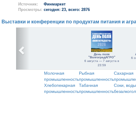
Источник:
Финмаркет
Просмотры:
сегодня: 23, всего: 2876
Выставки и конференции по продуктам питания и агр
День поля
"ВолгоградАГРО"
6 о
6 августа — 7 августа в
23:59
Молочная
Рыбная
Сахарная
промышленность
промышленность
промышле
Хлебопекарная
Табачная
Соки, воды
промышленность
промышленность
безалкого