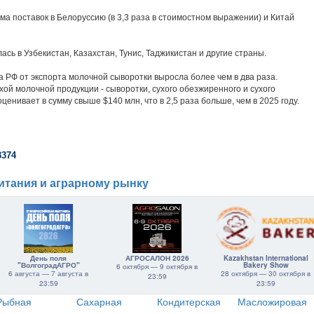
а поставок в Белоруссию (в 3,3 раза в стоимостном выражении) и Китай
сь в Узбекистан, Казахстан, Тунис, Таджикистан и другие страны.
ка РФ от экспорта молочной сыворотки выросла более чем в два раза.
хой молочной продукции - сыворотки, сухого обезжиренного и сухого
оценивает в сумму свыше $140 млн, что в 2,5 раза больше, чем в 2025 году.
3374
итания и аграрному рынку
День поля
АГРОСАЛОН 2026
Kazakhstan International
"ВолгоградАГРО"
Bakery Show
6 октября — 9 октября в
6 августа — 7 августа в
28 октября — 30 октября в
23:59
23:59
23:59
Рыбная
Сахарная
Кондитерская
Масложировая