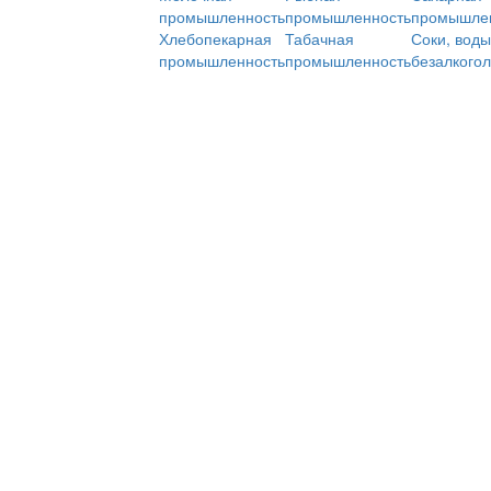
промышленность
промышленность
промышле
Хлебопекарная
Табачная
Соки, воды
промышленность
промышленность
безалкого