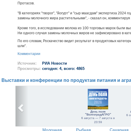
Протасов.
"В категориях "творог", "йогурт" и "сыр маасдам" экспертиза 2024 
замены молочного жира растительными", - сказал он, комментируя
Кроме того, в исследовании молока из 100 торговых марок были 
Ни одного случая замены молочных жиров не зафиксировано в катег
По его словам, Роскачество видит результат в продуктовых категори
шли".
Комментарии
Источник:
РИА Новости
Просмотры:
сегодня: 4, всего: 4865
Выставки и конференции по продуктам питания и агр
День поля
"ВолгоградАГРО"
6 о
6 августа — 7 августа в
23:59
Молочная
Рыбная
Сахарная