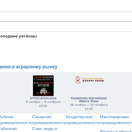
соседние регионы
ания и аграрному рынку
АГРОСАЛОН 2026
Kazakhstan International
Bakery Show
6 октября — 9 октября в
28 октября — 30 октября в
23:59
23:59
Рыбная
Сахарная
Кондитерская
Масложировая
промышленность
промышленность
промышленность
промышленност
Табачная
Соки, воды и
Фрукты и овощи