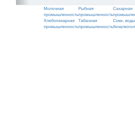
Молочная
Рыбная
Сахарная
промышленность
промышленность
промышле
Хлебопекарная
Табачная
Соки, воды
промышленность
промышленность
безалкого