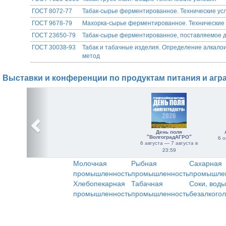
ГОСТ 8072-77
Табак-сырье ферментированное. Технические ус
ГОСТ 9678-79
Махорка-сырье ферментированное. Технические
ГОСТ 23650-79
Табак-сырье ферментированное, поставляемое дл
ГОСТ 30038-93
Табак и табачные изделия. Определение алкало
метод
Выставки и конференции по продуктам питания и агр
День поля
"ВолгоградАГРО"
6 о
6 августа — 7 августа в
23:59
Молочная
Рыбная
Сахарная
промышленность
промышленность
промышле
Хлебопекарная
Табачная
Соки, воды
промышленность
промышленность
безалкого