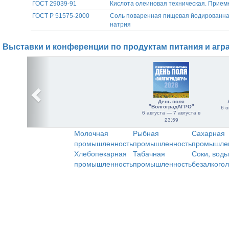
ГОСТ 29039-91
Кислота олеиновая техническая. Прием
ГОСТ Р 51575-2000
Соль поваренная пищевая йодированна
натрия
Выставки и конференции по продуктам питания и агр
День поля
"ВолгоградАГРО"
6 о
6 августа — 7 августа в
23:59
Молочная
Рыбная
Сахарная
промышленность
промышленность
промышле
Хлебопекарная
Табачная
Соки, воды
промышленность
промышленность
безалкого