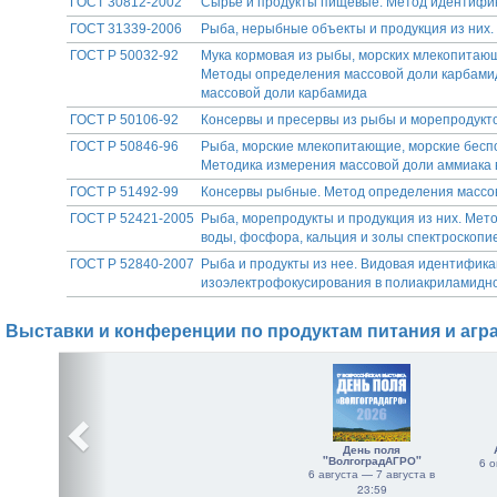
ГОСТ 30812-2002
Сырье и продукты пищевые. Метод идентифи
ГОСТ 31339-2006
Рыба, нерыбные объекты и продукция из них.
ГОСТ Р 50032-92
Мука кормовая из рыбы, морских млекопитающ
Методы определения массовой доли карбамид
массовой доли карбамида
ГОСТ Р 50106-92
Консервы и пресервы из рыбы и морепродукто
ГОСТ Р 50846-96
Рыба, морские млекопитающие, морские бесп
Методика измерения массовой доли аммиака 
ГОСТ Р 51492-99
Консервы рыбные. Метод определения массов
ГОСТ Р 52421-2005
Рыба, морепродукты и продукция из них. Мет
воды, фосфора, кальция и золы спектроскопи
ГОСТ Р 52840-2007
Рыба и продукты из нее. Видовая идентифик
изоэлектрофокусирования в полиакриламидно
Выставки и конференции по продуктам питания и агр
День поля
"ВолгоградАГРО"
6 о
6 августа — 7 августа в
23:59