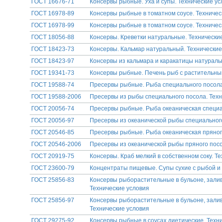
ГОСТ 16676-71
Консервы рыбные. Уха и супы. Технические ус
ГОСТ 16978-89
Консервы рыбные в томатном соусе. Техничес
ГОСТ 16978-99
Консервы рыбные в томатном соусе. Техничес
ГОСТ 18056-88
Консервы. Креветки натуральные. Технически
ГОСТ 18423-73
Консервы. Кальмар натуральный. Технические
ГОСТ 18423-97
Консервы из кальмара и каракатицы натураль
ГОСТ 19341-73
Консервы рыбные. Печень рыб с растительны
ГОСТ 19588-74
Пресервы рыбные. Рыба специального посола
ГОСТ 19588-2006
Пресервы из рыбы специального посола. Техн
ГОСТ 20056-74
Пресервы рыбные. Рыба океаническая специа
ГОСТ 20056-97
Пресервы из океанической рыбы специального
ГОСТ 20546-85
Пресервы рыбные. Рыба океаническая пряного
ГОСТ 20546-2006
Пресервы из океанической рыбы пряного посо
ГОСТ 20919-75
Консервы. Краб мелкий в собственном соку. Т
ГОСТ 23600-79
Концентраты пищевые. Супы сухие с рыбой и 
ГОСТ 25856-83
Консервы рыборастительные в бульоне, залив
Технические условия
ГОСТ 25856-97
Консервы рыборастительные в бульоне, залив
Технические условия
ГОСТ 29275-92
Консервы рыбные в соусах диетические. Техн