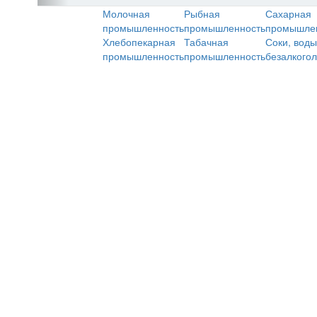
Молочная
Рыбная
Сахарная
промышленность
промышленность
промышле
Хлебопекарная
Табачная
Соки, воды
промышленность
промышленность
безалкого