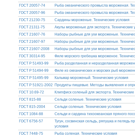
ГОСТ 20057-74
Рыба океанического промысла мороженая. Те
ГОСТ 20057-96
Рыба океанического промысла мороженая. Те
ГОСТ 21230-75
Сардины мороженые. Технические условия
ГОСТ 21311-75
Акулы мороженые для экспорта. Технические 
ГОСТ 21607-76
Наборы рыбные для ухи мороженые. Техничес
ГОСТ 21607-97
Наборы рыбные для ухи мороженые. Техничес
ГОСТ 21607-2008
Наборы рыбные для ухи мороженые. Техничес
ГОСТ 30314-95
Филе морского гребешка мороженое. Техничес
ГОСТ Р 51493-99
Рыба разделанная и неразделанная морожена
ГОСТ Р 51494-99
Филе из океанических и морских рыб морожен
ГОСТ Р 51495-99
Кальмар мороженый. Технические условия
ГОСТ Р 51921-2002
Продукты пищевые. Методы выявления и опре
ГОСТ 10.69-72
Клипфиск соленый для экспорта. Технические
ГОСТ 815-88
Сельди соленые. Технические условия
ГОСТ 815-2004
Сельди соленые. Технические условия
ГОСТ 1084-88
Сельди и сардина тихоокеанская пряного пос
ГОСТ 6756-57
Тугун, сосвинская сельдь, ряпушка и пелядь п
условия
ГОСТ 7448-75
Рыба соленая. Технические условия