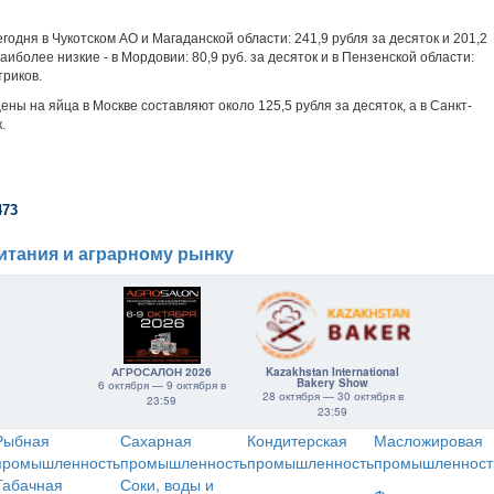
одня в Чукотском АО и Магаданской области: 241,9 рубля за десяток и 201,2
аиболее низкие - в Мордовии: 80,9 руб. за десяток и в Пензенской области:
триков.
ны на яйца в Москве составляют около 125,5 рубля за десяток, а в Санкт-
.
473
итания и аграрному рынку
АГРОСАЛОН 2026
Kazakhstan International
Bakery Show
6 октября — 9 октября в
28 октября — 30 октября в
23:59
23:59
Рыбная
Сахарная
Кондитерская
Масложировая
промышленность
промышленность
промышленность
промышленност
Табачная
Соки, воды и