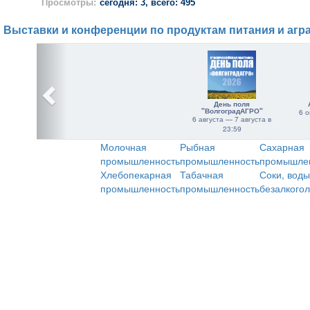
Просмотры:
сегодня: 3, всего: 495
Выставки и конференции по продуктам питания и агр
День поля
"ВолгоградАГРО"
6 о
6 августа — 7 августа в
23:59
Молочная
Рыбная
Сахарная
промышленность
промышленность
промышле
Хлебопекарная
Табачная
Соки, воды
промышленность
промышленность
безалкого