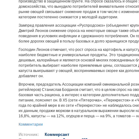
производство в защищенном грунте. На спросе сказалось и общее
домохозяйства, что вынудило потребителей внимательнее относить
рынке овощей связывает снижение продаж в том числе с изменение
категории постепенно снижается у молодой аудитории.
Зампред правления ассоциации «Руспродсоюз» (объединяет крупн
Дмитрий Леонов снижение спроса на некоторые овощи также объя
поведения в условиях инфляции и сдержанного потребления. Он го
более дорогих овощей в пользу базовых и долго хранящихся проду
Господин Леонов отмечает, что рост спроса на картофель и капуст
наиболее бюджетные и универсальные продукты. Это традиционны
дешевые, калорийные и являются основой многих повседневных б
потребитель выбирает наиболее приемлемые цены, соглашается Д
капуста выигрывают у овощей, воспринимаемых скорее как дополнени
добавляет он.
Впрочем, председатель Ассоциации компаний омниканальной розн
ритейлеров) Станислав Богданов считает, что в целом спрос на о
базовая часть рациона, а интерес к категории дополнительно под
питание, поясняет он. В X5 (сети «Пятерочка», «Перекресток» и «Ч
года по крайней мере в их сети «Перекресток» не наблюдалось с
их данным, продажи моркови в натуральном выражении выросли на
16,8%, капусты — на 12%, огурцов и перца — на 9%, а томатов — н
Комментарии
Источник:
Коммерсант