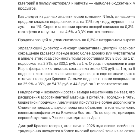
категорий в пользу картофеля и капусты — наиболее бюджетных, 
продуктов.
Как следует из данных аналитической компании NTech, в январе—
продажи сладкого перца снизились на 11% год к году, огурцов — на
лука — на 1%. Спрос в категории прочих овощей снизился на 0,3%.
картофеля и капусты — на 4,6% и 3,3% соответственно.
Продажи овощей в целом снизились на 0,3% в натуральном выраже
Управляющий директор «Рексофт Консалтинга» Дмитрий Краснов г
сокращение касается прежде всего более дорогих или чувствитель
в апреле этого года стоимость томатов составила 303,8 руб. за 1 кг
подорожал на 2,8%, до 333,1 руб. за 1 кг. Огурцы подешевели в апреле
Еще в феврале их стоимость составляла около 323 руб. за 1 кг, на 
подешевел относительно пикового уровня, это еще не значит, что 
отмечает господин Краснов. Самыми подешевевшими овощами стал
на 35,9% и 35%, до 54,73 руб. и 44,3 руб. за 1 кг соответственно.
Гендиректор «Технологии роста» Тамара Решетникова считает, что
расширения ассортиментной матрицы в ритейле. Последние пять 
бюджетной продукции, увеличивая присутствие более дорогих кате
Снижение продаж сладкого перца она объясняет в том числе логи
военным конфликтом на Ближнем Востоке. По ее оценке, примерно
европейскую часть России приходится на Иран.
Дмитрий Краснов говорит, что в начале 2026 года овощи, особенн
традиционно находятся в более высокой ценовой зоне из-за сезонн