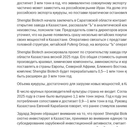
достигнет 3 млн тонн в год, что эквивалентно совокупному экспорт
частично может заместить на российском рынке Иран. На долю эт
российского экспорта кукурузы, но поставки практически остановил
Shengtai Biotech начала заключать в Саратовской области контракт
открытию завода в Казахстане, рассказали “Ъ” в аналитической к
неизвестны, пояснили там. Председатель совета директоров агро
уточнил, что на рынке появились сразу несколько китайских покуп
своих мощностей в Казахстане. Оперативно связаться с представит
головной структуре, китайской Fufeng Group, на вопросы “Ъ” опера
Shengtai Biotech анонсировала проект по строительству завода г
области Казахстана весной 2025 года. Его общая стоимость оцени
производить крахмал, химические компоненты, аминокислоты и ко
поставлять в страны Европы, Северной Африки, Ближнего Востока.
комплекс Shengtai Biotech будет перерабатывать 0,5—1 млн тонн к
быть расширен до 3 млн тонн год.
Объема кукурузы, достаточного для загрузки новых мощностей, в К
В число крупных производителей культуры страна не входит. Согла
2025 году в стане было выпущено 1,1 млн тонн зерна. Год к году 
потребления сопоставим и достигает 0,9—1 млн тонн в год. Руков
Казахстана Евгений Карабанов говорит, что ранее стимулов занима
Эдуард Зернин обращает внимание на то, что проект Shengtai Bio
охотно инвестируют в Казахстан, принимая во внимание единую 
субсидированию зарубежной инвестиционной активности, считает о