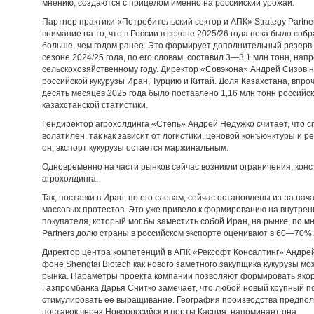
мнению, создаются с прицелом именно на российский урожай.
Партнер практики «Потребительский сектор и АПК» Strategy Part
внимание на то, что в России в сезоне 2025/26 года пока было соб
больше, чем годом ранее. Это формирует дополнительный резерв д
сезоне 2024/25 года, по его словам, составил 3—3,1 млн тонн, нап
сельскохозяйственному году. Директор «Совэкона» Андрей Сизов
российской кукурузы Иран, Турцию и Китай. Доля Казахстана, впро
десять месяцев 2025 года было поставлено 1,16 млн тонн российск
казахстанской статистики.
Гендиректор агрохолдинга «Степь» Андрей Недужко считает, что сп
волатилен, так как зависит от логистики, ценовой конъюнктуры и 
он, экспорт кукурузы остается маржинальным.
Одновременно на части рынков сейчас возникли ограничения, конс
агрохолдинга.
Так, поставки в Иран, по его словам, сейчас остановлены из-за нач
массовых протестов. Это уже привело к формированию на внутренн
покупателя, который мог бы заместить собой Иран, на рынке, по мн
Partners долю страны в российском экспорте оценивают в 60—70%.
Директор центра компетенций в АПК «Рексофт Консалтинг» Андрей 
фоне Shengtai Biotech как нового заметного закупщика кукурузы м
рынка. Параметры проекта компании позволяют формировать якор
Газпромбанка Дарья Снитко замечает, что любой новый крупный п
стимулировать ее выращивание. География производства предпол
поставок через Новороссийск и порты Каспия, напоминает она.