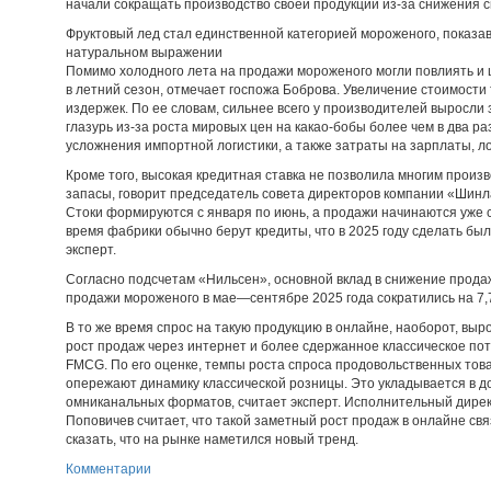
начали сокращать производство своей продукции из-за снижения спр
Фруктовый лед стал единственной категорией мороженого, показав
натуральном выражении
Помимо холодного лета на продажи мороженого могли повлиять и
в летний сезон, отмечает госпожа Боброва. Увеличение стоимости
издержек. По ее словам, сильнее всего у производителей выросли
глазурь из-за роста мировых цен на какао-бобы более чем в два р
усложнения импортной логистики, а также затраты на зарплаты, лог
Кроме того, высокая кредитная ставка не позволила многим про
запасы, говорит председатель совета директоров компании «Шинл
Стоки формируются с января по июнь, а продажи начинаются уже с
время фабрики обычно берут кредиты, что в 2025 году сделать бы
эксперт.
Согласно подсчетам «Нильсен», основной вклад в снижение прод
продажи мороженого в мае—сентябре 2025 года сократились на 7,
В то же время спрос на такую продукцию в онлайне, наоборот, выро
рост продаж через интернет и более сдержанное классическое по
FMCG. По его оценке, темпы роста спроса продовольственных това
опережают динамику классической розницы. Это укладывается в д
омниканальных форматов, считает эксперт. Исполнительный дире
Поповичев считает, что такой заметный рост продаж в онлайне свя
сказать, что на рынке наметился новый тренд.
Комментарии