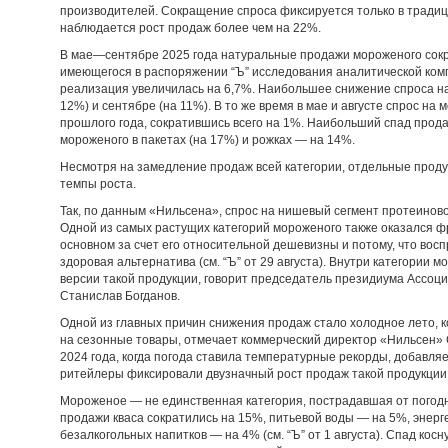
производителей. Сокращение спроса фиксируется только в традици
наблюдается рост продаж более чем на 22%.
В мае—сентябре 2025 года натуральные продажи мороженого сократ
имеющегося в распоряжении “Ъ” исследования аналитической ко
реализация увеличилась на 6,7%. Наибольшее снижение спроса на
12%) и сентябре (на 11%). В то же время в мае и августе спрос н
прошлого года, сократившись всего на 1%. Наибольший спад прод
мороженого в пакетах (на 17%) и рожках — на 14%.
Несмотря на замедление продаж всей категории, отдельные прод
темпы роста.
Так, по данным «Нильсена», спрос на нишевый сегмент протеиновог
Одной из самых растущих категорий мороженого также оказался фр
основном за счет его относительной дешевизны и потому, что вос
здоровая альтернатива (см. “Ъ” от 29 августа). Внутри категории 
версии такой продукции, говорит председатель президиума Ассоц
Станислав Богданов.
Одной из главных причин снижения продаж стало холодное лето, к
на сезонные товары, отмечает коммерческий директор «Нильсен» 
2024 года, когда погода ставила температурные рекорды, добавля
ритейлеры фиксировали двузначный рост продаж такой продукции
Мороженое — не единственная категория, пострадавшая от погод
продажи кваса сократились на 15%, питьевой воды — на 5%, энерг
безалкогольных напитков — на 4% (см. “Ъ” от 1 августа). Спад кос