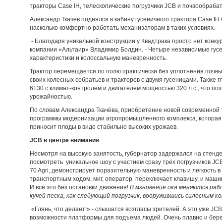
тракторы Case IH, телескопические погрузчики JCB и почвообраб
Александр Ткачев поднялся в кабину гусеничного трактора Case IH 
насколько комфортно работать механизаторам в таких условиях.
- Благодаря уникальной конструкции у Квадтрака просто нет конку
компании «Альтаир» Владимир Болдин. - Четыре независимые гус
характеристики и колоссальную маневренность.
Трактор перемещается по полю практически без уплотнения почвы
своих колесных собратьев и тракторов с двумя гусеницами. Также 
6130 с климат-контролем и двигателем мощностью 320 л.с., что по
урожайностью.
По словам Александра Ткачёва, приобретение новой современной 
программы модернизации агропромышленного комплекса, которая 
приносит плоды в виде стабильно высоких урожаев.
JCB
в центре внимания
Несмотря на высокую занятость, губернатор задержался на стенд
посмотреть уникальное шоу с участием сразу трёх погрузчиков JCB
70 Agri, демонстрирует поразительную маневренность и легкость 
транспортным ходом, миг, оператор переключает кла­вишу, и маш
И всё это без остановки движения!
В мгновение ока меняются рабо
кучей песка, как следующий погрузчик, вооружившись силосным к
«Глянь, что делает!» - слышатся возгласы зрителей. А это уже JCB 
возможности платформы для подъема людей. Очень плавно и бере