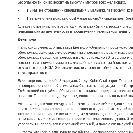
безопасности, он возносит на высоту 7 метров всех желающих.
- Ну как, не страшно? - спрашиваю я у мальчика лет восьми, кот
- Нет, мне очень понравилось! А ещё можно? - спрашивает бойк
Следует отметить, что в этом году «Альтаир» был награжден спе
инновационную деятельность в продвижении техники компании».
День поля
На традиционном для выставки Дне поля «Альтаир» продемонстри
обеспечивающие высокие результаты операций на различных этапах
обеспечивает среднюю производительность около 30 га за смену с
поворотным полукорпусом, косилка работает даже при больших угл
отключается от ВОМ. Это значительно упрощает об­кос тех террито
также краев поля.
Блестяще показал себя 8-корпусный плуг Kuhn Challenger. Полное
шарнирно-сочлененной раме, а надёжность конструкции за счёт п
Работавший на глубине 30 см, агрегат продемонстрировал качеств
вспашки. После прохода плуга на делянке не осталось ни одной со
Уже начал движение следующий агрегат, а люди всё следили за раз
заинтересовавшиеся попросили организовать дополнительный по
Дня поля плуг на ура вспахал соседние делянки, сделав 7 дополни
возможность использования различных систем вспашки. Данный пл
условиях. Он справится и с влажной стернёй, и даже с очень су­хой 
- Это то, что нужно для нашего хозяйства, - резюмировал довольны