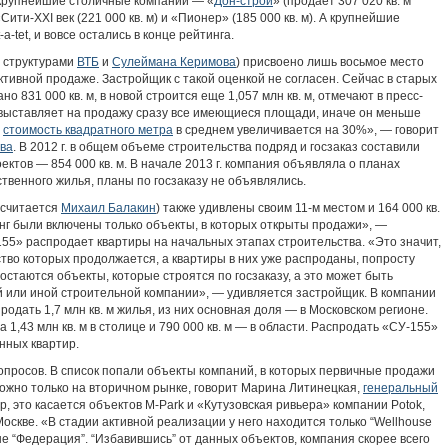
 крупнейшие столичные компании — «
Дон-строй
» (продает 307 020 кв. м
 «Сити-XXI век (221 000 кв. м) и «Пионер» (185 000 кв. м). А крупнейшие
-tet, и вовсе остались в конце рейтинга.
 структурами
ВТБ
и
Сулеймана Керимова
) присвоено лишь восьмое место
 активной продаже. Застройщик с такой оценкой не согласен. Сейчас в старых
о 831 000 кв. м, в новой строится еще 1,057 млн кв. м, отмечают в пресс-
выставляет на продажу сразу все имеющиеся площади, иначе он меньше
х
стоимость квадратного метра
в среднем увеличивается на 30%», — говорит
ва
. В 2012 г. в общем объеме строительства подряд и госзаказ составили
оектов — 854 000 кв. м. В начале 2013 г. компания объявляла о планах
ственного жилья, планы по госзаказу не объявлялись.
 считается
Михаил Балакин
) также удивлены своим 11-м местом и 164 000 кв.
инг были включены только объекты, в которых открыты продажи», —
55» распродает квартиры на начальных этапах строительства. «Это значит,
тво которых продолжается, а квартиры в них уже распроданы, попросту
остаются объекты, которые строятся по госзаказу, а это может быть
 или иной строительной компании», — удивляется застройщик. В компании
продать 1,7 млн кв. м жилья, из них основная доля — в Московском регионе.
1,43 млн кв. м в столице и 790 000 кв. м — в области. Распродать «СУ-155»
енных квартир.
о вопросов. В список попали объекты компаний, в которых первичные продажи
можно только на вторичном рынке, говорит Марина Литинецкая,
генеральный
, это касается объектов M-Park и «Кутузовская ривьера» компании Potok,
оскве. «В стадии активной реализации у него находится только “Wellhouse
е “Федерация”. “Избавившись” от данных объектов, компания скорее всего