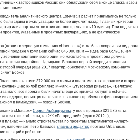
крупнейших застройщиков России: они обнаружили себя в конце списка и свои
заниженными.
ководитель аналитического центра Est-a-tet, в расчет принимались не только
что были сданы в эксплуатацию не более двух лет назад. Главный критерий
артир или апартаментов в них должно превышать 10 единиц. При подсчетах
проектов, указанные в проектных декларациях, а не фактическое
ов (входит в зерновую компанию «Настюша») стал безоговорочным лидером
ктивной продаже у компании сейчас 645 000 кв. м — в два раза больше, чем
 у зерновой компании всего один, но масштабный проект: она должна
сти в столичном районе Царицыно. В рамках первой очереди компания
ж второй очереди (еще 2017 квартир) обеспечил Московскому комбинату
сняет Бобков.
олонского в активе 372 000 кв. м жилья и апартаментов в продаже и второе
них крупнейшие: жилой комплекс M-Park, «Кутузовская ривьера», «Веллхаус
тва мало, все проекты были начаты еще до кризиса, сетуют в Est-a-tet.
м из лидеров, несмотря на то что испытывает проблемы с финансированием,
аконом в Камбодже», — говорит Бобков.
компаний «Монарх»
Сергея Амбарцумяна
: у нее в продаже 321 585 кв. м.
атся такие объекты, как ЖК «Богородский» (сдан в 2012 г.),
а в планах — начало строительства по проектам апартаментов «Апарт-
ой», напоминает Петр Давыдов,
главный редактор
портала Urbanus.ru.
ие позиций в рейтинге.