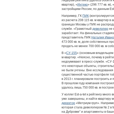
Лидерам рейтинга удалось обойти
квартир), «
Интеко
» (296 777 кв. м),
застройщики России, по данным Est-a
Например, ГК
ПИК
(контролируется
из расчета 208 115 кв. м квартир в
границах Москвы у ПИК не распродан
службе.
«Грамотный
девелопер
не 
заработает. На финальных стадия
представитель ПИК
Наталия Ивано
473 000 кв. м, доля собственных пр
продать не менее 700 000 кв. м соб
В «
СУ-155
» (основным владельцем
м квартир. «Неясно, почему в рейт
недоумевают в пресс-службе. «СУ-1
что некоторые объекты, строительс
не были учтены. Вне исследования 
существенной частью портфеля той
в 2013 г. планировали построить и 
В прошлом году компания построила 
удалось лишь 750 000 кв. м постро
У коллег Est-a-tet к рейтингу мног
уже завершены, и найти квартиру 
директор
«Метриум груп». Например
которая стала девелопером № 2 в М
на Дубровке” и апартаменты в башн