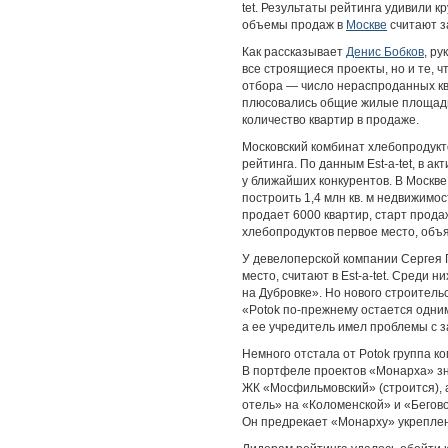
tet. Результаты рейтинга удивили 
объемы продаж в
Москве
считают 
Как рассказывает
Денис Бобков
, ру
все строящиеся проекты, но и те, 
отбора — число нераспроданных кв
плюсовались общие жилые площади 
количество квартир в продаже.
Московский комбинат хлебопродукт
рейтинга. По данным Est-a-tet, в а
у ближайших конкурентов. В Москве
построить 1,4 млн кв. м недвижимо
продает 6000 квартир, старт прода
хлебопродуктов первое место, объя
У девелоперской компании Сергея П
место, считают в Est-a-tet. Среди 
на Дубровке». Но нового строительс
«Potok по-прежнему остается одни
а ее учредитель имел проблемы с з
Немного отстала от Potok группа 
В портфеле проектов «Монарха» знач
ЖК «Мосфильмовский» (строится), 
отель» на «Коломенской» и «Бегов
Он предрекает «Монарху» укреплен