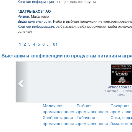
Краткая информация:
овощи открытого грунта
"ДАГРЫБХОЗ" АО
Регион:
Махачкала
Виды деятельности:
Рыба и рыбная продукция не консервированн
Краткая информация:
рыба живая, рыба мороженая, рыба охлажде
соленая
1
2
3
4
5
6
...
81
Выставки и конференции по продуктам питания и агр
АГРОСАЛОН 20
6 октября — 9 октя
23:59
Молочная
Рыбная
Сахарная
промышленность
промышленность
промышле
Хлебопекарная
Табачная
Соки, воды
промышленность
промышленность
безалкого