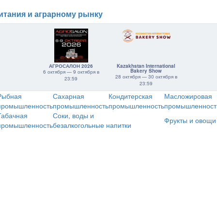
итания и аграрному рынку
АГРОСАЛОН 2026
Kazakhstan International
Bakery Show
6 октября — 9 октября в
28 октября — 30 октября в
23:59
23:59
Рыбная
Сахарная
Кондитерская
Масложировая
промышленность
промышленность
промышленность
промышленност
Табачная
Соки, воды и
Фрукты и овощи
промышленность
безалкогольные напитки