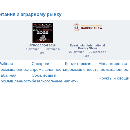
итания и аграрному рынку
АГРОСАЛОН 2026
Kazakhstan International
Bakery Show
6 октября — 9 октября в
28 октября — 30 октября в
23:59
23:59
Рыбная
Сахарная
Кондитерская
Масложировая
промышленность
промышленность
промышленность
промышленност
Табачная
Соки, воды и
Фрукты и овощи
промышленность
безалкогольные напитки