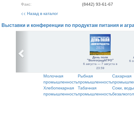
Факс:
(8442) 93-61-67
<< Назад в каталог
Выставки и конференции по продуктам питания и агр
День поля
"ВолгоградАГРО"
6 о
6 августа — 7 августа в
23:59
Молочная
Рыбная
Сахарная
промышленность
промышленность
промышле
Хлебопекарная
Табачная
Соки, воды
промышленность
промышленность
безалкого