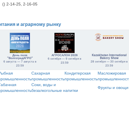
() 2-14-25, 2-16-05
итания и аграрному рынку
День поля
АГРОСАЛОН 2026
Kazakhstan International
"ВолгоградАГРО"
Bakery Show
6 октября — 9 октября в
6 августа — 7 августа в
28 октября — 30 октября в
23:59
23:59
23:59
Рыбная
Сахарная
Кондитерская
Масложировая
промышленность
промышленность
промышленность
промышленност
Табачная
Соки, воды и
Фрукты и овощи
промышленность
безалкогольные напитки