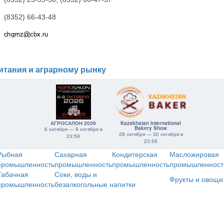
(8352) 66-43-48
итания и аграрному рынку
АГРОСАЛОН 2026
Kazakhstan International
Bakery Show
6 октября — 9 октября в
28 октября — 30 октября в
23:59
23:59
Рыбная
Сахарная
Кондитерская
Масложировая
промышленность
промышленность
промышленность
промышленност
Табачная
Соки, воды и
Фрукты и овощи
промышленность
безалкогольные напитки