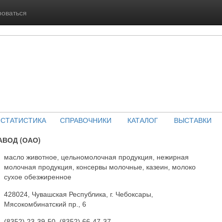
роваться
СТАТИСТИКА
СПРАВОЧНИКИ
КАТАЛОГ
ВЫСТАВКИ
ВОД (ОАО)
масло животное, цельномолочная продукция, нежирная
молочная продукция, консервы молочные, казеин, молоко
сухое обезжиренное
428024, Чувашская Республика, г. Чебоксары,
Мясокомбинатский пр., 6
(8352) 23-39-50, (8352) 66-47-37