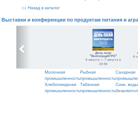
<< Назад в каталог
Выставки и конференции по продуктам питания и агр
День поля
"ВолгоградАГРО"
6 о
6 августа — 7 августа в
23:59
Молочная
Рыбная
Сахарная
промышленность
промышленность
промышле
Хлебопекарная
Табачная
Соки, воды
промышленность
промышленность
безалкого