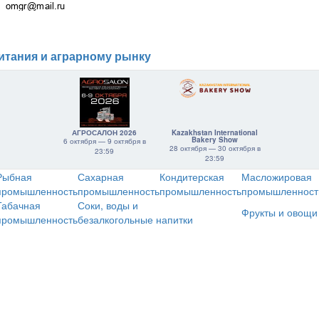
итания и аграрному рынку
АГРОСАЛОН 2026
Kazakhstan International
Bakery Show
6 октября — 9 октября в
28 октября — 30 октября в
23:59
23:59
Рыбная
Сахарная
Кондитерская
Масложировая
промышленность
промышленность
промышленность
промышленност
Табачная
Соки, воды и
Фрукты и овощи
промышленность
безалкогольные напитки