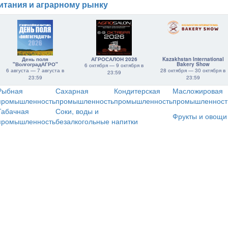
итания и аграрному рынку
День поля
АГРОСАЛОН 2026
Kazakhstan International
"ВолгоградАГРО"
Bakery Show
6 октября — 9 октября в
6 августа — 7 августа в
28 октября — 30 октября в
23:59
23:59
23:59
Рыбная
Сахарная
Кондитерская
Масложировая
промышленность
промышленность
промышленность
промышленност
Табачная
Соки, воды и
Фрукты и овощи
промышленность
безалкогольные напитки