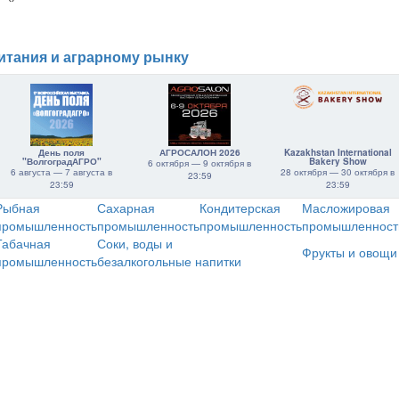
итания и аграрному рынку
День поля
АГРОСАЛОН 2026
Kazakhstan International
"ВолгоградАГРО"
Bakery Show
6 октября — 9 октября в
6 августа — 7 августа в
28 октября — 30 октября в
23:59
23:59
23:59
Рыбная
Сахарная
Кондитерская
Масложировая
промышленность
промышленность
промышленность
промышленност
Табачная
Соки, воды и
Фрукты и овощи
промышленность
безалкогольные напитки