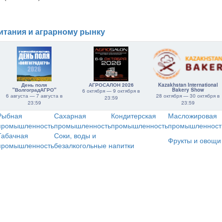
итания и аграрному рынку
День поля
АГРОСАЛОН 2026
Kazakhstan International
"ВолгоградАГРО"
Bakery Show
6 октября — 9 октября в
6 августа — 7 августа в
28 октября — 30 октября в
23:59
23:59
23:59
Рыбная
Сахарная
Кондитерская
Масложировая
промышленность
промышленность
промышленность
промышленност
Табачная
Соки, воды и
Фрукты и овощи
промышленность
безалкогольные напитки