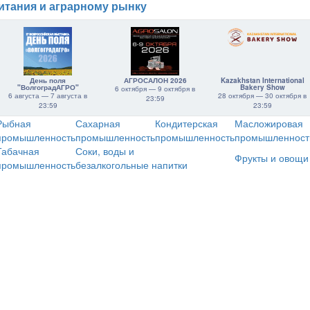
итания и аграрному рынку
День поля
АГРОСАЛОН 2026
Kazakhstan International
"ВолгоградАГРО"
Bakery Show
6 октября — 9 октября в
6 августа — 7 августа в
28 октября — 30 октября в
23:59
23:59
23:59
Рыбная
Сахарная
Кондитерская
Масложировая
промышленность
промышленность
промышленность
промышленност
Табачная
Соки, воды и
Фрукты и овощи
промышленность
безалкогольные напитки