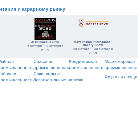
итания и аграрному рынку
АГРОСАЛОН 2026
Kazakhstan International
Bakery Show
6 октября — 9 октября в
28 октября — 30 октября в
23:59
23:59
Рыбная
Сахарная
Кондитерская
Масложировая
промышленность
промышленность
промышленность
промышленност
Табачная
Соки, воды и
Фрукты и овощи
промышленность
безалкогольные напитки