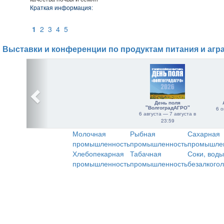
Краткая информация:
1
2
3
4
5
Выставки и конференции по продуктам питания и агр
День поля
"ВолгоградАГРО"
6 о
6 августа — 7 августа в
23:59
Молочная
Рыбная
Сахарная
промышленность
промышленность
промышле
Хлебопекарная
Табачная
Соки, воды
промышленность
промышленность
безалкого