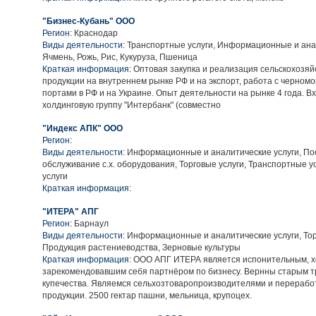
"Бизнес-Кубань" ООО
Регион:
Краснодар
Виды деятельности:
Транспортные услуги, Информационные и анал
Ячмень, Рожь, Рис, Кукуруза, Пшеница
Краткая информация:
Оптовая закупка и реализация сельскохозяй
продукции на внутреннем рынке РФ и на экспорт, работа с черном
портами в РФ и на Украине. Опыт деятельности на рынке 4 года. В
холдинговую группу "Интербанк" (совместно
"Индекс АПК" ООО
Регион:
Виды деятельности:
Информационные и аналитические услуги, Пос
обслуживание с.х. оборудования, Торговые услуги, Транспортные у
услуги
Краткая информация:
"ИТЕРА" АПГ
Регион:
Барнаул
Виды деятельности:
Информационные и аналитические услуги, Тор
Продукция растениеводства, Зерновые культуры
Краткая информация:
ООО АПГ ИТЕРА является испонительным, 
зарекомендовавшим себя партнёром по бизнесу. Вернны старым т
купечества. Являемся сельхозтоваропроизводителями и перерабо
продукции. 2500 гектар пашни, мельница, крупоцех.