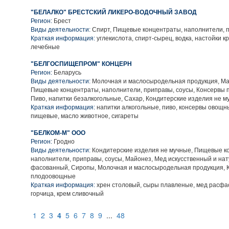
"БЕЛАЛКО" БРЕСТСКИЙ ЛИКЕРО-ВОДОЧНЫЙ ЗАВОД
Регион:
Брест
Виды деятельности:
Спирт, Пищевые концентраты, наполнители, 
Краткая информация:
углекислота, спирт-сырец, водка, настойки к
лечебные
"БЕЛГОСПИЩЕПРОМ" КОНЦЕРН
Регион:
Беларусь
Виды деятельности:
Молочная и маслосыродельная продукция, Ма
Пищевые концентраты, наполнители, приправы, соусы, Консервы
Пиво, напитки безалкогольные, Сахар, Кондитерские изделия не м
Краткая информация:
напитки алкогольные, пиво, консервы овощн
пищевые, масло животное, сигареты
"БЕЛКОМ-М" ООО
Регион:
Гродно
Виды деятельности:
Кондитерские изделия не мучные, Пищевые к
наполнители, приправы, соусы, Майонез, Мед искусственный и на
фасованный, Сиропы, Молочная и маслосыродельная продукция, 
плодоовощные
Краткая информация:
хрен столовый, сыры плавленые, мед расфас
горчица, крем сливочный
1
2
3
4
5
6
7
8
9
...
48