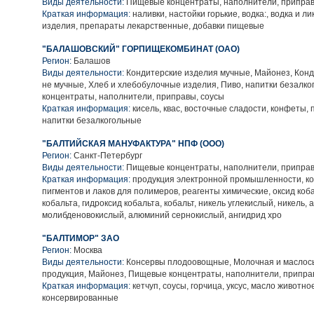
Виды деятельности:
Пищевые концентраты, наполнители, приправ
Краткая информация:
наливки, настойки горькие, водка:, водка и л
изделия, препараты лекарственные, добавки пищевые
"БАЛАШОВСКИЙ" ГОРПИЩЕКОМБИНАТ (ОАО)
Регион:
Балашов
Виды деятельности:
Кондитерские изделия мучные, Майонез, Конд
не мучные, Хлеб и хлебобулочные изделия, Пиво, напитки безалк
концентраты, наполнители, приправы, соусы
Краткая информация:
кисель, квас, восточные сладости, конфеты, 
напитки безалкогольные
"БАЛТИЙСКАЯ МАНУФАКТУРА" НПФ (ООО)
Регион:
Санкт-Петербург
Виды деятельности:
Пищевые концентраты, наполнители, приправ
Краткая информация:
продукция электронной промышленности, к
пигментов и лаков для полимеров, реагенты химические, оксид коб
кобальта, гидроксид кобальта, кобальт, никель углекислый, никель,
молибденовокислый, алюминий сернокислый, ангидрид хро
"БАЛТИМОР" ЗАО
Регион:
Москва
Виды деятельности:
Консервы плодоовощные, Молочная и масло
продукция, Майонез, Пищевые концентраты, наполнители, припра
Краткая информация:
кетчуп, соусы, горчица, уксус, масло животно
консервированные