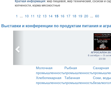
Краткая информация:
жир пищевой, жир технический, сосиски и са
копчености, корма мясокостные
1
...
10
11
12
13
14
15
16
17
18
19
20
...
60
Выставки и конференции по продуктам питания и агр
АГРОСАЛОН 20
6 октября — 9 октя
23:59
Молочная
Рыбная
Сахарная
промышленность
промышленность
промышле
Хлебопекарная
Табачная
Соки, воды
промышленность
промышленность
безалкого