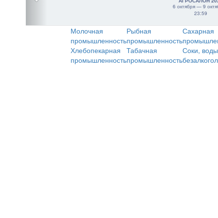
АГРОСАЛОН 20
6 октября — 9 октя
23:59
Молочная
Рыбная
Сахарная
промышленность
промышленность
промышле
Хлебопекарная
Табачная
Соки, воды
промышленность
промышленность
безалкого