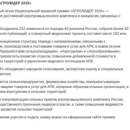
«АГРОЛИДЕР 2026»
овый сезон Национальной аграрной премии «АГРОЛИДЕР 2026» —
 достижений агропромышленного комплекса и инициатив, связанных с
бъединила 252 номинанта из порядка 40 регионов России, собрала более 50
ысяч публикаций, а совокупный медиаохват проекта составил около 192 млн.
инационную структуру. Наряду с направлениями, связанными с
, производством и поставками товаров и услуг для АПК, в новом сезоне
ереработчики сельхозпродукции», «Агротуризм» и «Агрообразование».
приоритеты развития отрасли: повышение добавленной стоимости в
их территорий и укрепление кадрового потенциала АПК.
 объединяет народное голосование, экспертную оценку и специальные
латное.
шаются сельхозпредприятия, фермерские хозяйства, перерабатывающие
авщики товаров и услуг для АПК, аграрные образовательные организации, а
ием агротуризма и сельских территорий.
и популяризацию сильных практик агропромышленного комплекса России,
щественного признания лидеров отрасли, а также повышение видимости
 развития сельских территорий.
виями участия и подать заявку можно на официальном сайте премии: