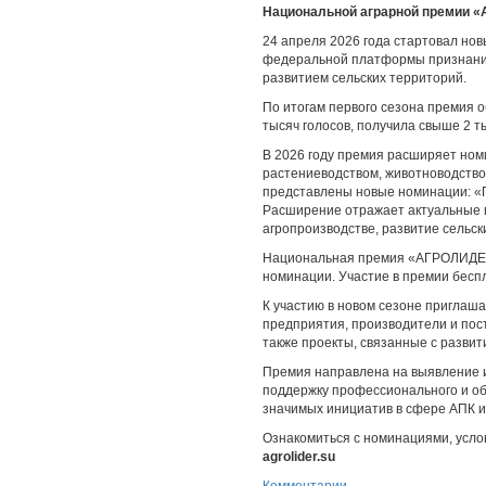
Национальной аграрной премии 
24 апреля 2026 года стартовал н
федеральной платформы признания
развитием сельских территорий.
По итогам первого сезона премия о
тысяч голосов, получила свыше 2 т
В 2026 году премия расширяет ном
растениеводством, животноводством
представлены новые номинации: «П
Расширение отражает актуальные 
агропроизводстве, развитие сельск
Национальная премия «АГРОЛИДЕР»
номинации. Участие в премии бесп
К участию в новом сезоне пригла
предприятия, производители и пост
также проекты, связанные с развит
Премия направлена на выявление 
поддержку профессионального и об
значимых инициатив в сфере АПК и
Ознакомиться с номинациями, усло
agrolider.su