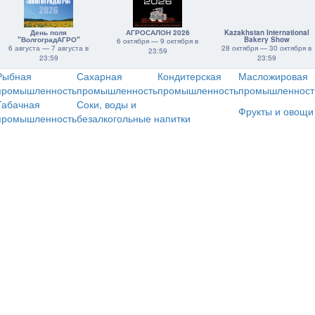
День поля
АГРОСАЛОН 2026
Kazakhstan International
"ВолгоградАГРО"
Bakery Show
6 октября — 9 октября в
6 августа — 7 августа в
28 октября — 30 октября в
23:59
23:59
23:59
Рыбная
Сахарная
Кондитерская
Масложировая
промышленность
промышленность
промышленность
промышленност
Табачная
Соки, воды и
Фрукты и овощи
промышленность
безалкогольные напитки