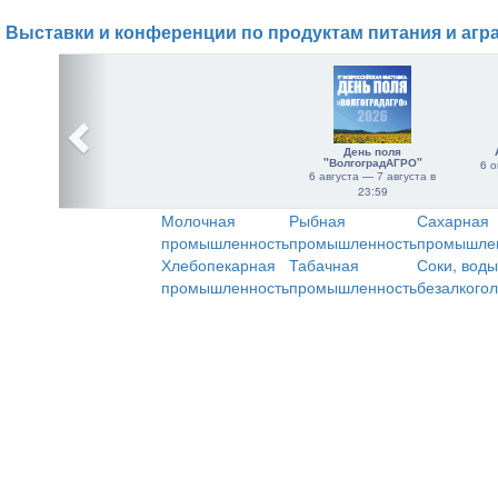
Выставки и конференции по продуктам питания и агр
День поля
"ВолгоградАГРО"
6 о
6 августа — 7 августа в
23:59
Молочная
Рыбная
Сахарная
промышленность
промышленность
промышле
Хлебопекарная
Табачная
Соки, воды
промышленность
промышленность
безалкого