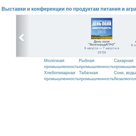
Выставки и конференции по продуктам питания и агр
День поля
"ВолгоградАГРО"
6 о
6 августа — 7 августа в
23:59
Молочная
Рыбная
Сахарная
промышленность
промышленность
промышле
Хлебопекарная
Табачная
Соки, воды
промышленность
промышленность
безалкого