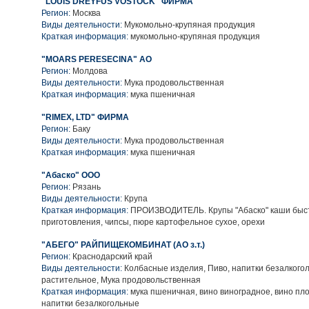
"LOUIS DREYFUS VOSTOCK" ФИРМА
Регион:
Москва
Виды деятельности:
Мукомольно-крупяная продукция
Краткая информация:
мукомольно-крупяная продукция
"MOARS PERESECINA" АО
Регион:
Молдова
Виды деятельности:
Мука продовольственная
Краткая информация:
мука пшеничная
"RIMEX, LTD" ФИРМА
Регион:
Баку
Виды деятельности:
Мука продовольственная
Краткая информация:
мука пшеничная
"Абаско" ООО
Регион:
Рязань
Виды деятельности:
Крупа
Краткая информация:
ПРОИЗВОДИТЕЛЬ. Крупы "Абаско" каши быс
приготовления, чипсы, пюре картофельное сухое, орехи
"АБЕГО" РАЙПИЩЕКОМБИНАТ (АО з.т.)
Регион:
Краснодарский край
Виды деятельности:
Колбасные изделия, Пиво, напитки безалкого
растительное, Мука продовольственная
Краткая информация:
мука пшеничная, вино виноградное, вино пло
напитки безалкогольные